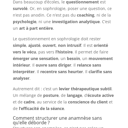
Dans beaucoup d’écoles, le
questionnement
est
survolé
. Or, en sophrologie, poser une question, ce
n’est pas anodin. Ce n’est pas du
coaching
, ni de la
psychologie
, ni une
investigation analytique
. C’est
un
art à part entière
.
Le questionnement en sophrologie doit rester
simple
,
ajusté
,
ouvert
,
non intrusif
. Il est
orienté
vers le vécu
, pas vers
l’histoire
. Il permet de faire
émerger une sensation
, un
besoin
, un
mouvement
intérieur
. Il
ouvre sans diriger
. Il
relance sans
interpréter
. Il
recentre sans heurter
. Il
clarifie sans
analyser
.
Autrement dit : c’est un
levier thérapeutique subtil
.
Un mélange de
posture
, de
langage
, d’
écoute active
et de
cadre
, au service de la
conscience du client
et
de
l’efficacité de la séance
.
Comment structurer une anamnèse sans
qu’elle déborde ?