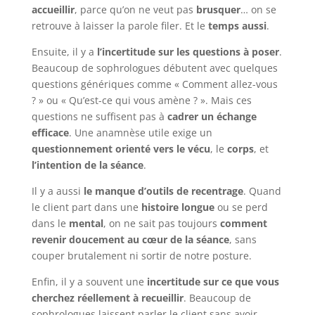
accueillir
, parce qu’on ne veut pas
brusquer
… on se
retrouve à laisser la parole filer. Et le
temps aussi
.
Ensuite, il y a
l’incertitude sur les questions à poser
.
Beaucoup de sophrologues débutent avec quelques
questions génériques comme « Comment allez-vous
? » ou « Qu’est-ce qui vous amène ? ». Mais ces
questions ne suffisent pas à
cadrer un échange
efficace
. Une anamnèse utile exige un
questionnement orienté vers le vécu
, le
corps
, et
l’intention de la séance
.
Il y a aussi
le manque d’outils de recentrage
. Quand
le client part dans une
histoire longue
ou se perd
dans le
mental
, on ne sait pas toujours
comment
revenir doucement au cœur de la séance
, sans
couper brutalement ni sortir de notre posture.
Enfin, il y a souvent une
incertitude sur ce que vous
cherchez réellement à recueillir
. Beaucoup de
sophrologues laissent parler le client sans avoir